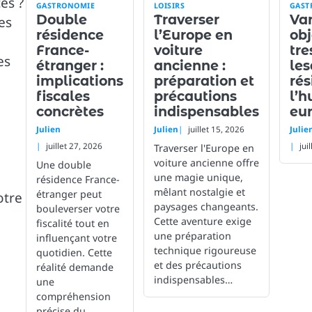
es ?
GASTRONOMIE
LOISIRS
GAST
Double
Traverser
Van
es
résidence
l’Europe en
obj
France-
voiture
tre
es
étranger :
ancienne :
les
implications
préparation et
rés
fiscales
précautions
l’h
concrètes
indispensables
eu
Julien
Julien
juillet 15, 2026
Julie
juillet 27, 2026
jui
Traverser l'Europe en
voiture ancienne offre
Une double
une magie unique,
résidence France-
mêlant nostalgie et
étranger peut
otre
paysages changeants.
bouleverser votre
Cette aventure exige
fiscalité tout en
une préparation
influençant votre
technique rigoureuse
quotidien. Cette
et des précautions
réalité demande
indispensables…
une
compréhension
précise du