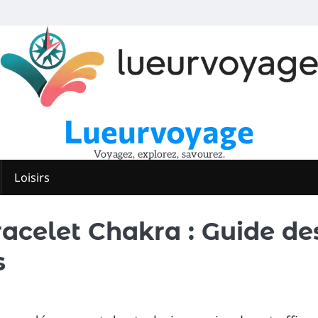
Lueurvoyage
Voyagez, explorez, savourez.
Loisirs
acelet Chakra : Guide de
s