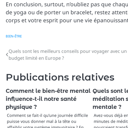
En conclusion, surtout, n’oubliez pas que chaqu
de yoga ou de porter un bracelet, restez attent
corps et votre esprit pour une vie épanouissan
BIEN-ÊTRE
Quels sont les meilleurs conseils pour voyager avec un
Navigation
budget limité en Europe ?
de
l’article
Publications relatives
Comment le bien-être mental
Quels sont l
influence-t-il notre santé
méditation s
physique ?
mentale ?
Comment se fait-il qu’une journée difficile
Avez-vous déjà e
puisse vous donner mal à la tête ou
minutes de médit
affaiblir votre système immunitaire ? En…
pourraient transf