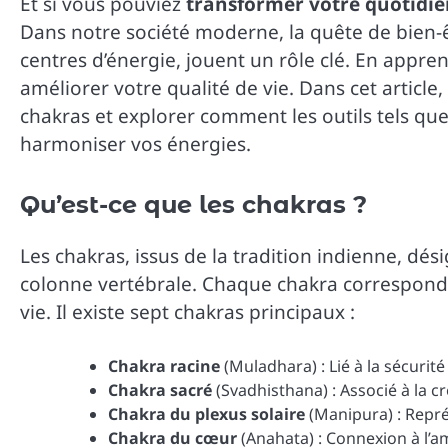
Et si vous pouviez
transformer votre quotidie
Dans notre société moderne, la quête de bien-êt
centres d’énergie, jouent un rôle clé. En appre
améliorer votre qualité de vie. Dans cet article
chakras et explorer comment les outils tels que
harmoniser vos énergies.
Qu’est-ce que les chakras ?
Les chakras, issus de la tradition indienne, dé
colonne vertébrale. Chaque chakra correspond 
vie. Il existe sept chakras principaux :
Chakra racine
(Muladhara) : Lié à la sécurité 
Chakra sacré
(Svadhisthana) : Associé à la cré
Chakra du plexus solaire
(Manipura) : Représ
Chakra du cœur
(Anahata) : Connexion à l’a