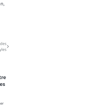
on,
 des
yles
tre
es
ier