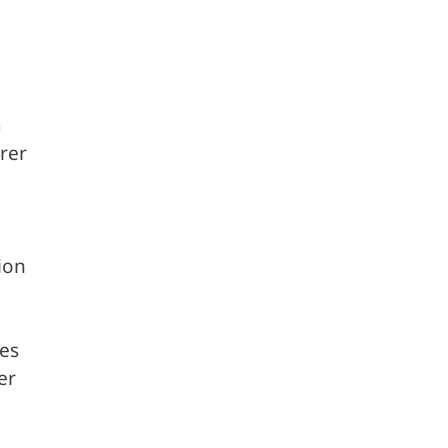
n
rer
ion
ces
er