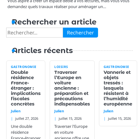
Vous aspire à créer un espace dédié à vos lectures, mais vous vous
demandez quels travaux réaliser pour aménager un…
Rechercher un article
Rechercher :
Articles récents
GASTRONOMIE
LOISIRS
GASTRONOMIE
Double
Traverser
Vannerie et
résidence
l’Europe en
objets
France-
voiture
tressés :
étranger :
ancienne :
lesquels
implications
préparation et
résistent à
fiscales
précautions
l’humidité
concrètes
indispensables
européenne
Julien
Julien
Julien
juillet 27, 2026
juillet 15, 2026
juillet 15, 2026
Une double
Traverser l'Europe
résidence
en voiture
France-étranger
ancienne offre une