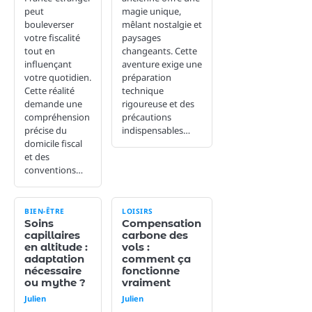
peut
magie unique,
bouleverser
mêlant nostalgie et
votre fiscalité
paysages
tout en
changeants. Cette
influençant
aventure exige une
votre quotidien.
préparation
Cette réalité
technique
demande une
rigoureuse et des
compréhension
précautions
précise du
indispensables…
domicile fiscal
et des
conventions…
BIEN-ÊTRE
LOISIRS
Soins
Compensation
capillaires
carbone des
en altitude :
vols :
adaptation
comment ça
nécessaire
fonctionne
ou mythe ?
vraiment
Julien
Julien