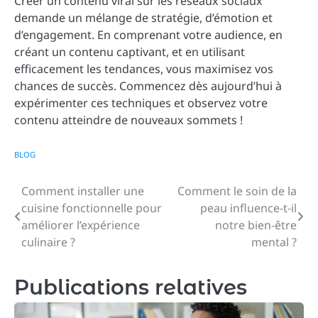
Créer un contenu viral sur les réseaux sociaux
demande un mélange de stratégie, d’émotion et
d’engagement. En comprenant votre audience, en
créant un contenu captivant, et en utilisant
efficacement les tendances, vous maximisez vos
chances de succès. Commencez dès aujourd’hui à
expérimenter ces techniques et observez votre
contenu atteindre de nouveaux sommets !
BLOG
Comment installer une
Comment le soin de la
Navigation
cuisine fonctionnelle pour
peau influence-t-il
de
améliorer l’expérience
notre bien-être
culinaire ?
mental ?
l’article
Publications relatives