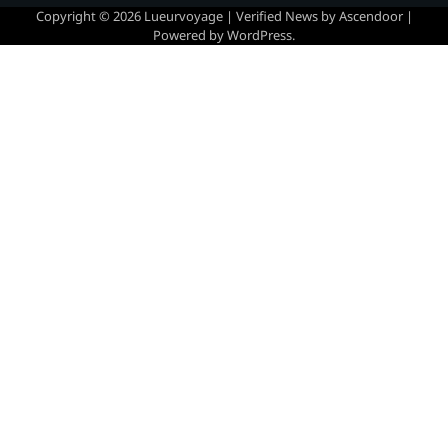
Copyright © 2026
Lueurvoyage
| Verified News by
Ascendoor
|
Powered by
WordPress
.