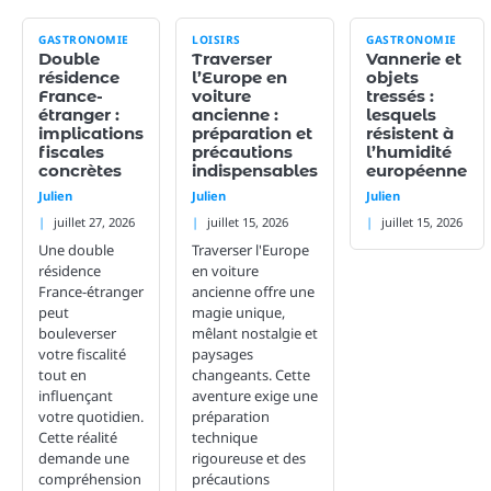
GASTRONOMIE
LOISIRS
GASTRONOMIE
Double
Traverser
Vannerie et
résidence
l’Europe en
objets
France-
voiture
tressés :
étranger :
ancienne :
lesquels
implications
préparation et
résistent à
fiscales
précautions
l’humidité
concrètes
indispensables
européenne
Julien
Julien
Julien
juillet 27, 2026
juillet 15, 2026
juillet 15, 2026
Une double
Traverser l'Europe
résidence
en voiture
France-étranger
ancienne offre une
peut
magie unique,
bouleverser
mêlant nostalgie et
votre fiscalité
paysages
tout en
changeants. Cette
influençant
aventure exige une
votre quotidien.
préparation
Cette réalité
technique
demande une
rigoureuse et des
compréhension
précautions