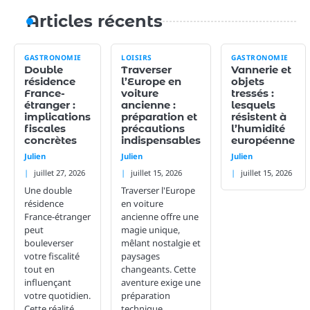
Articles récents
GASTRONOMIE
LOISIRS
GASTRONOMIE
Double
Traverser
Vannerie et
résidence
l’Europe en
objets
France-
voiture
tressés :
étranger :
ancienne :
lesquels
implications
préparation et
résistent à
fiscales
précautions
l’humidité
concrètes
indispensables
européenne
Julien
Julien
Julien
juillet 27, 2026
juillet 15, 2026
juillet 15, 2026
Une double
Traverser l'Europe
résidence
en voiture
France-étranger
ancienne offre une
peut
magie unique,
bouleverser
mêlant nostalgie et
votre fiscalité
paysages
tout en
changeants. Cette
influençant
aventure exige une
votre quotidien.
préparation
Cette réalité
technique