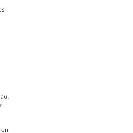
es
eau.
r
e un