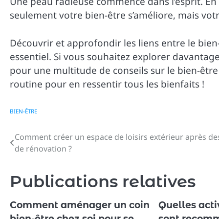
Une peau radieuse commence dans l’esprit. En 
seulement votre bien-être s’améliore, mais vot
Découvrir et approfondir les liens entre le bie
essentiel. Si vous souhaitez explorer davantage
pour une multitude de conseils sur le bien-être
routine pour en ressentir tous les bienfaits !
BIEN-ÊTRE
Comment créer un espace de loisirs extérieur après de
Navigation
de rénovation ?
de
l’article
Publications relatives
Comment aménager un coin
Quelles acti
bien-être chez soi pour se
sont recomm