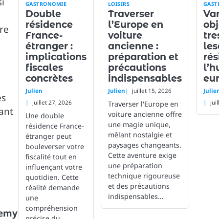
si
GASTRONOMIE
LOISIRS
GAST
Double
Traverser
Van
résidence
l’Europe en
obj
tre
France-
voiture
tre
étranger :
ancienne :
les
implications
préparation et
rés
fiscales
précautions
l’h
concrètes
indispensables
eu
Julien
Julien
juillet 15, 2026
Julie
es
juillet 27, 2026
jui
Traverser l'Europe en
ant
voiture ancienne offre
Une double
une magie unique,
résidence France-
mêlant nostalgie et
étranger peut
paysages changeants.
bouleverser votre
Cette aventure exige
fiscalité tout en
une préparation
influençant votre
technique rigoureuse
quotidien. Cette
et des précautions
réalité demande
indispensables…
une
compréhension
demy
précise du