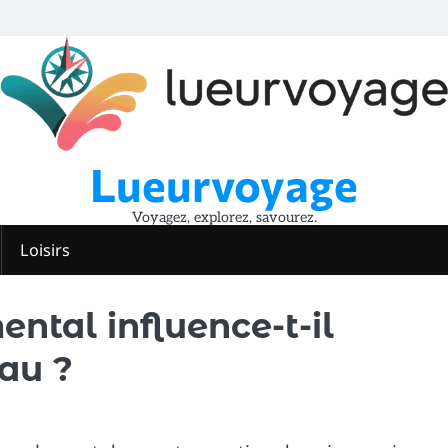
Lueurvoyage
Voyagez, explorez, savourez.
Loisirs
ntal influence-t-il
au ?