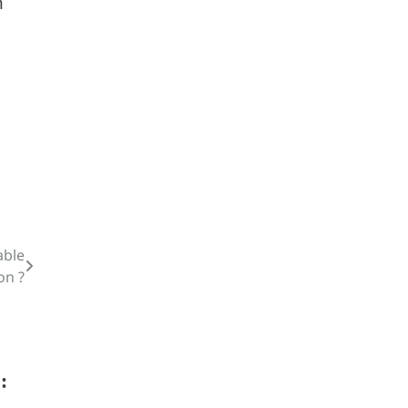
n
able
on ?
: