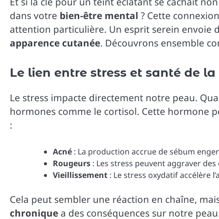
Et si la clé pour un teint éclatant se cachait n
dans votre
bien-être mental
? Cette connexion 
attention particulière. Un esprit serein envoie 
apparence cutanée
. Découvrons ensemble co
Le lien entre stress et santé de l
Le stress impacte directement notre peau. 
hormones comme le cortisol. Cette hormone pe
:
Acné
: La production accrue de sébum engen
Rougeurs
: Les stress peuvent aggraver des
Vieillissement
: Le stress oxydatif accélère l’
Cela peut sembler une réaction en chaîne, mai
chronique
a des conséquences sur notre peau. 