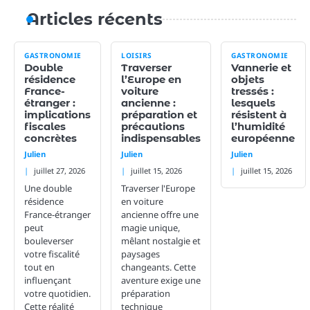
Articles récents
GASTRONOMIE
LOISIRS
GASTRONOMIE
Double
Traverser
Vannerie et
résidence
l’Europe en
objets
France-
voiture
tressés :
étranger :
ancienne :
lesquels
implications
préparation et
résistent à
fiscales
précautions
l’humidité
concrètes
indispensables
européenne
Julien
Julien
Julien
juillet 27, 2026
juillet 15, 2026
juillet 15, 2026
Une double
Traverser l'Europe
résidence
en voiture
France-étranger
ancienne offre une
peut
magie unique,
bouleverser
mêlant nostalgie et
votre fiscalité
paysages
tout en
changeants. Cette
influençant
aventure exige une
votre quotidien.
préparation
Cette réalité
technique