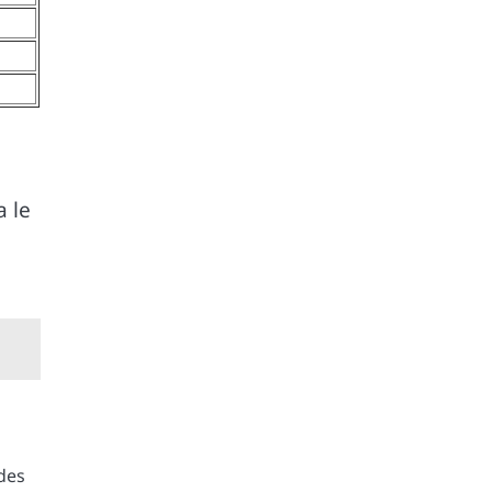
a le
 des