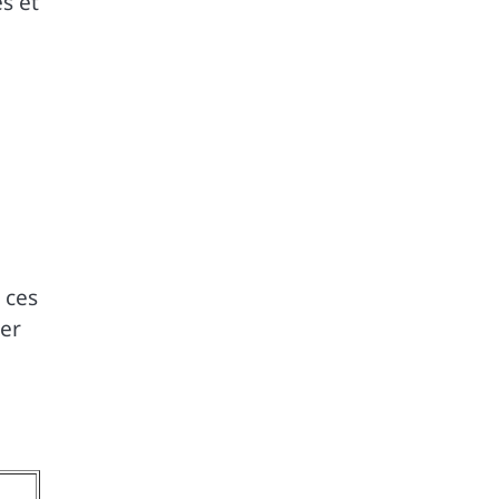
s et
 ces
er