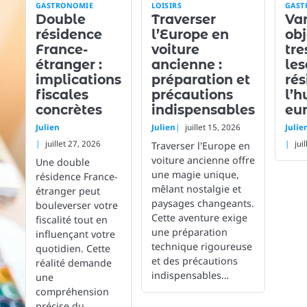
GASTRONOMIE
LOISIRS
GAST
Double
Traverser
Van
résidence
l’Europe en
obj
France-
voiture
tre
étranger :
ancienne :
les
implications
préparation et
rés
fiscales
précautions
l’h
concrètes
indispensables
eu
Julien
Julien
juillet 15, 2026
Julie
juillet 27, 2026
jui
Traverser l'Europe en
voiture ancienne offre
Une double
une magie unique,
résidence France-
mêlant nostalgie et
étranger peut
paysages changeants.
bouleverser votre
Cette aventure exige
fiscalité tout en
une préparation
influençant votre
technique rigoureuse
quotidien. Cette
et des précautions
réalité demande
indispensables…
une
compréhension
précise du