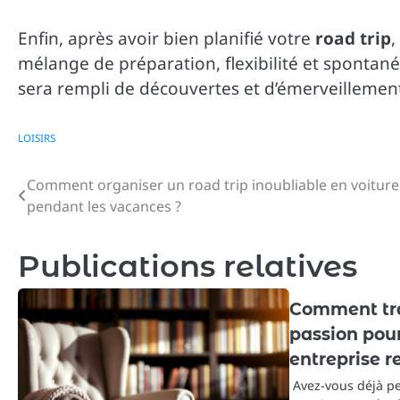
Enfin, après avoir bien planifié votre
road trip
,
mélange de préparation, flexibilité et spontan
sera rempli de découvertes et d’émerveillemen
LOISIRS
Comment organiser un road trip inoubliable en voiture
Navigation
pendant les vacances ?
de
l’article
Publications relatives
Comment tr
passion pour
entreprise r
Avez-vous déjà p