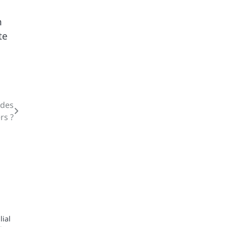
n
te
 des
rs ?
lial