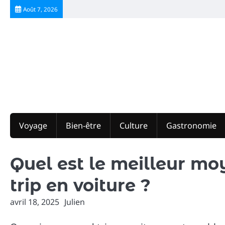
Skip
Août 7, 2026
to
content
Voyage
Bien-être
Culture
Gastronomie
Quel est le meilleur mo
trip en voiture ?
avril 18, 2025
Julien