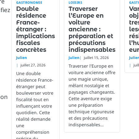
re
GASTRONOMIE
LOISIRS
GAST
Double
Traverser
Van
fiez
résidence
l’Europe en
obj
France-
voiture
tre
étranger :
ancienne :
les
implications
préparation et
rés
fiscales
précautions
l’h
concrètes
indispensables
eu
Julien
Julien
juillet 15, 2026
Julie
juillet 27, 2026
jui
Traverser l'Europe en
voiture ancienne offre
Une double
une magie unique,
résidence France-
mêlant nostalgie et
étranger peut
paysages changeants.
bouleverser votre
ion
Cette aventure exige
fiscalité tout en
une préparation
influençant votre
technique rigoureuse
quotidien. Cette
et des précautions
réalité demande
indispensables…
une
compréhension
précise du