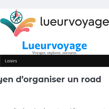
Lueurvoyage
Voyagez, explorez, savourez.
Loisirs
yen d’organiser un road