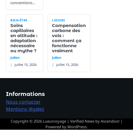
conventions…
BIEN-ÊTRE
LOISIRS
Soins
Compensation
capillaires
carbone des
en altitude :
vols :
adaptation
comment ça
nécessaire
fonctionne
ou mythe ?
vraiment
Julien
Julien
juillet 15, 2026
juillet 15, 2026
Informations
Nous contacter
Mentions légales
Copyright © 2026
Lueurvoyage
| Verified News by
Ascendoor
|
Powered by
WordPress
.