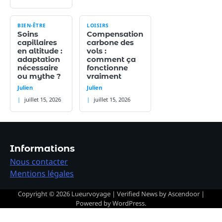
BIEN-ÊTRE
LOISIRS
Soins
Compensation
capillaires
carbone des
en altitude :
vols :
adaptation
comment ça
nécessaire
fonctionne
ou mythe ?
vraiment
Julien
Julien
juillet 15, 2026
juillet 15, 2026
Informations
Nous contacter
Mentions légales
Copyright © 2026
Lueurvoyage
| Verified News by
Ascendoor
|
Powered by
WordPress
.