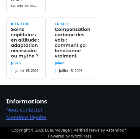
conventions…
BIEN-ÊTRE
LOISIRS
Soins
Compensation
capillaires
carbone des
en altitude :
vols :
adaptation
comment ça
nécessaire
fonctionne
ou mythe ?
vraiment
Julien
Julien
juillet 15, 2026
juillet 15, 2026
Informations
Nous contacter
Mentions légales
Copyright © 2026
Lueurvoyage
| Verified News by
Ascendoor
|
Powered by
WordPress
.