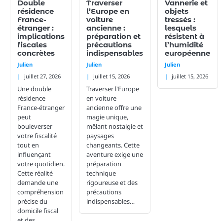
Double
Traverser
Vannerie et
résidence
l’Europe en
objets
France-
voiture
tressés :
étranger :
ancienne :
lesquels
implications
préparation et
résistent à
fiscales
précautions
l’humidité
concrètes
indispensables
européenne
Julien
Julien
Julien
juillet 27, 2026
juillet 15, 2026
juillet 15, 2026
Une double
Traverser l'Europe
résidence
en voiture
France-étranger
ancienne offre une
peut
magie unique,
bouleverser
mêlant nostalgie et
votre fiscalité
paysages
tout en
changeants. Cette
influençant
aventure exige une
votre quotidien.
préparation
Cette réalité
technique
demande une
rigoureuse et des
compréhension
précautions
précise du
indispensables…
domicile fiscal
et des