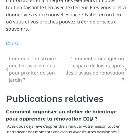
confortables et à intégrer des éléments ludiques,
tout en faisant le lien avec l’extérieur. Êtes-vous prêt à
donner vie à votre nouvel espace ? Faîtes-en un lieu
où vous et vos proches pouvez créer de précieux
souvenirs.
LOISIRS
Comment construire
Comment aménager un
Navigation
une terrasse en bois
espace de loisirs après
de
pour profiter de son
des travaux de rénovation
jardin ?
?
l’article
Publications relatives
Comment organiser un atelier de bricolage
pour apprendre la rénovation DIY ?
Avez-vous déjà rêvé d’apprendre à rénover votre maison tout en
partageant des moments conviviaux avec d’autres passionnés ?