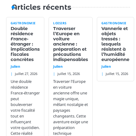
Articles récents
GASTRONOMIE
LOISIRS
GASTRONOMIE
Double
Traverser
Vannerie et
résidence
l’Europe en
objets
France-
voiture
tressés :
étranger :
ancienne :
lesquels
implications
préparation et
résistent à
fiscales
précautions
l’humidité
concrètes
indispensables
européenne
Julien
Julien
Julien
juillet 27, 2026
juillet 15, 2026
juillet 15, 2026
Une double
Traverser l'Europe
résidence
en voiture
France-étranger
ancienne offre une
peut
magie unique,
bouleverser
mêlant nostalgie et
votre fiscalité
paysages
tout en
changeants. Cette
influençant
aventure exige une
votre quotidien.
préparation
Cette réalité
technique