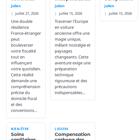
Julien
Julien
Julien
juillet 27, 2026
juillet 15, 2026
juillet 15, 2026
Une double
Traverser l'Europe
résidence
en voiture
France-étranger
ancienne offre une
peut
magie unique,
bouleverser
mêlant nostalgie et
votre fiscalité
paysages
tout en
changeants. Cette
influençant
aventure exige une
votre quotidien.
préparation
Cette réalité
technique
demande une
rigoureuse et des
compréhension
précautions
précise du
indispensables…
domicile fiscal
et des
conventions…
BIEN-ÊTRE
LOISIRS
Soins
Compensation
capillaires
carbone des