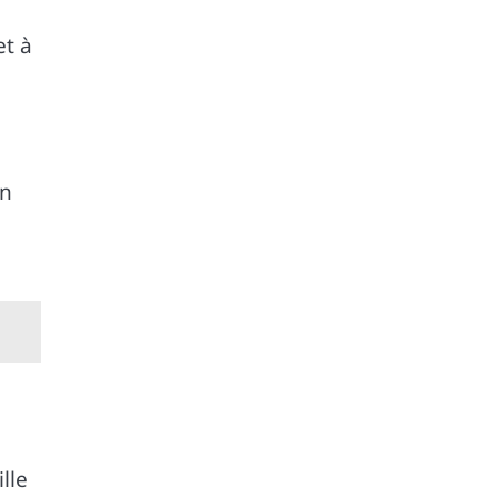
e
et à
en
lle