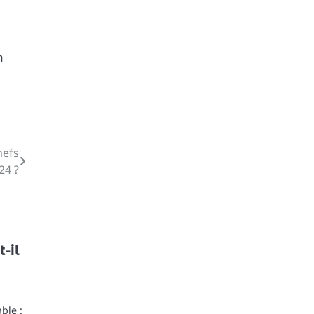
n
hefs
24 ?
-il
ble :