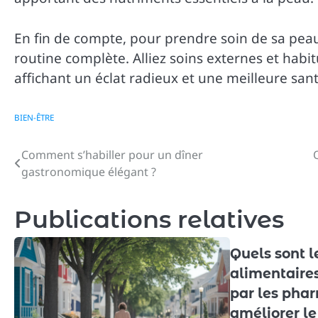
En fin de compte, pour prendre soin de sa pea
routine complète. Alliez soins externes et habi
affichant un éclat radieux et une meilleure sant
BIEN-ÊTRE
Comment s’habiller pour un dîner
Navigation
gastronomique élégant ?
de
l’article
Publications relatives
Quels sont 
alimentair
par les pha
améliorer le