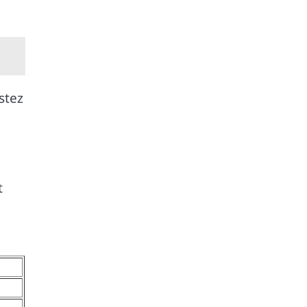
stez
t