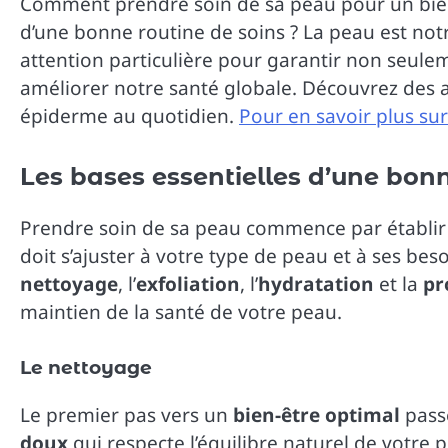
Comment prendre soin de sa peau pour un bie
d’une bonne routine de soins ? La peau est not
attention particulière pour garantir non seul
améliorer notre santé globale. Découvrez des a
épiderme au quotidien.
Pour en savoir plus sur 
Les bases essentielles d’une bonn
Prendre soin de sa peau commence par établi
doit s’ajuster à votre type de peau et à ses beso
nettoyage
, l’
exfoliation
, l’
hydratation
et la
pr
maintien de la santé de votre peau.
Le nettoyage
Le premier pas vers un
bien-être optimal
passe
doux
qui respecte l’équilibre naturel de votre 