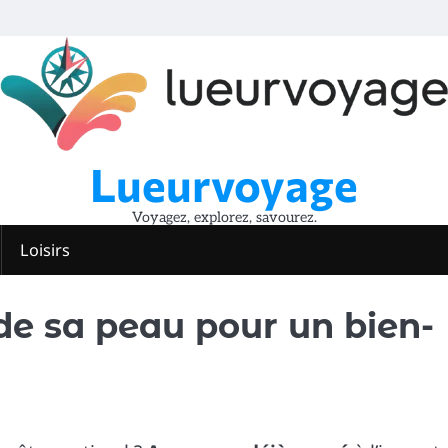
Lueurvoyage
Voyagez, explorez, savourez.
Loisirs
e sa peau pour un bien-