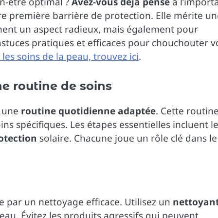
n-être optimal ?
Avez-vous déjà pensé
à l’import
re première barrière de protection. Elle mérite un
ement un aspect radieux, mais également pour
stuces pratiques et efficaces pour chouchouter v
les soins de la peau, trouvez ici
.
e routine de soins
r une
routine quotidienne adaptée
. Cette routin
ins spécifiques. Les étapes essentielles incluent l
otection
solaire. Chacune joue un rôle clé dans le
 par un nettoyage efficace. Utilisez un
nettoyan
peau. Évitez les produits agressifs qui peuvent