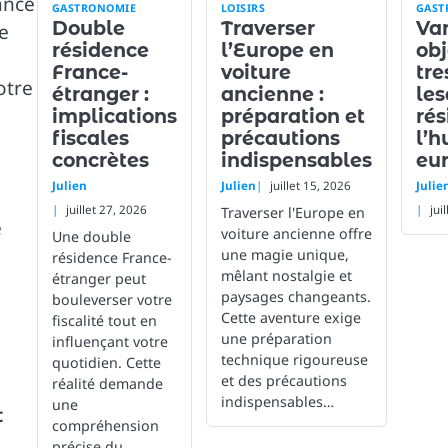
ance
GASTRONOMIE
LOISIRS
GAST
Double
Traverser
Van
e
résidence
l’Europe en
obj
France-
voiture
tre
otre
étranger :
ancienne :
les
implications
préparation et
rés
fiscales
précautions
l’h
concrètes
indispensables
eu
Julien
Julien
juillet 15, 2026
Julie
juillet 27, 2026
jui
Traverser l'Europe en
e
voiture ancienne offre
Une double
e
une magie unique,
résidence France-
mêlant nostalgie et
étranger peut
paysages changeants.
bouleverser votre
Cette aventure exige
fiscalité tout en
une préparation
influençant votre
technique rigoureuse
quotidien. Cette
et des précautions
réalité demande
indispensables…
une
t
compréhension
précise du