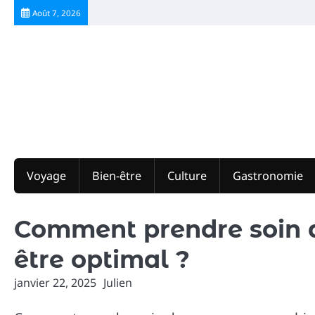
Skip
Août 7, 2026
to
content
Voyage
Bien-être
Culture
Gastronomie
Comment prendre soin d
être optimal ?
janvier 22, 2025
Julien