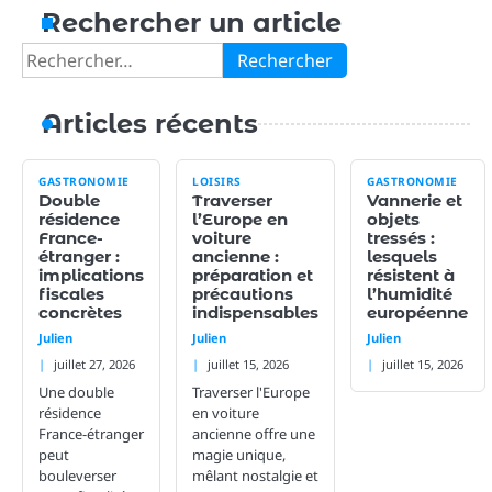
Rechercher un article
Rechercher :
Articles récents
GASTRONOMIE
LOISIRS
GASTRONOMIE
Double
Traverser
Vannerie et
résidence
l’Europe en
objets
France-
voiture
tressés :
étranger :
ancienne :
lesquels
implications
préparation et
résistent à
fiscales
précautions
l’humidité
concrètes
indispensables
européenne
Julien
Julien
Julien
juillet 27, 2026
juillet 15, 2026
juillet 15, 2026
Une double
Traverser l'Europe
résidence
en voiture
France-étranger
ancienne offre une
peut
magie unique,
bouleverser
mêlant nostalgie et