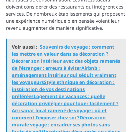
doivent considérer des restaurants qui intègrent ces
services. De nombreux établissements qui proposent
une expérience numérique bien pensée voient leur
revenu augmenter de manière significative.
Voir aussi :
Souvenirs de voyage : comment
les mettre en valeur dans sa décoration ?
Décorer son intérieur avec des objets ramenés
de l'étranger : erreurs à éviterAirbnb :
aménagement intérieur qui séduit vraiment
les voyageursStyle ethnique en décoration :
inspiration de vos destinations
préféréesLogement de vacances : quelle
décoration privilégier pour louer facilement ?
Artisanat local ramené de voyage : où et
comment l'exposer chez soi ?Décoration
murale voyage : encadrer ses photos sans
faute de goûtInspiration déco après un séjour