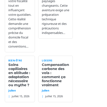
votre fiscalité
paysages
tout en
changeants. Cette
influençant
aventure exige une
votre quotidien.
préparation
Cette réalité
technique
demande une
rigoureuse et des
compréhension
précautions
précise du
indispensables…
domicile fiscal
et des
conventions…
BIEN-ÊTRE
LOISIRS
Soins
Compensation
capillaires
carbone des
en altitude :
vols :
adaptation
comment ça
nécessaire
fonctionne
ou mythe ?
vraiment
Julien
Julien
juillet 15, 2026
juillet 15, 2026