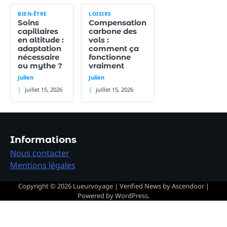
BIEN-ÊTRE
LOISIRS
Soins
Compensation
capillaires
carbone des
en altitude :
vols :
adaptation
comment ça
nécessaire
fonctionne
ou mythe ?
vraiment
Julien
Julien
juillet 15, 2026
juillet 15, 2026
Informations
Nous contacter
Mentions légales
Copyright © 2026
Lueurvoyage
| Verified News by
Ascendoor
|
Powered by
WordPress
.