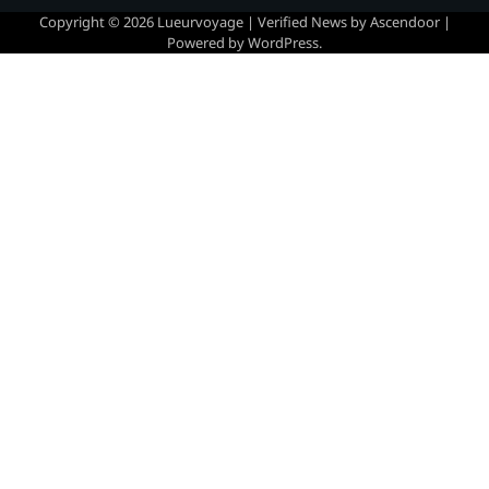
Copyright © 2026
Lueurvoyage
| Verified News by
Ascendoor
|
Powered by
WordPress
.