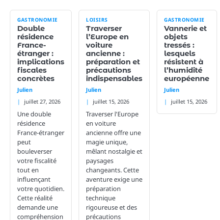
GASTRONOMIE
LOISIRS
GASTRONOMIE
Double
Traverser
Vannerie et
résidence
l’Europe en
objets
France-
voiture
tressés :
étranger :
ancienne :
lesquels
implications
préparation et
résistent à
fiscales
précautions
l’humidité
concrètes
indispensables
européenne
Julien
Julien
Julien
juillet 27, 2026
juillet 15, 2026
juillet 15, 2026
Une double
Traverser l'Europe
résidence
en voiture
France-étranger
ancienne offre une
peut
magie unique,
bouleverser
mêlant nostalgie et
votre fiscalité
paysages
tout en
changeants. Cette
influençant
aventure exige une
votre quotidien.
préparation
Cette réalité
technique
demande une
rigoureuse et des
compréhension
précautions